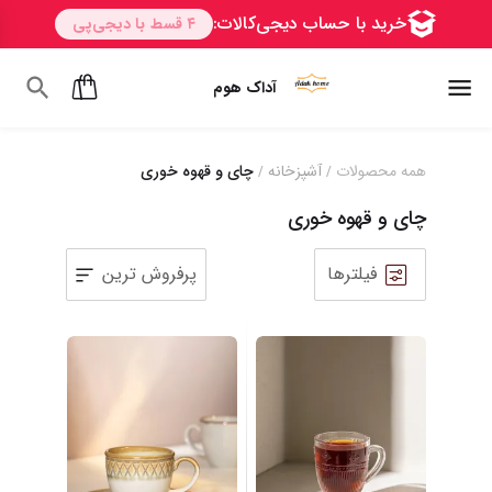
آداک هوم
همه محصولات
آشپزخانه
چای و قهوه خوری
/
/
چای و قهوه خوری
فیلترها
پرفروش ترین
1
2
3