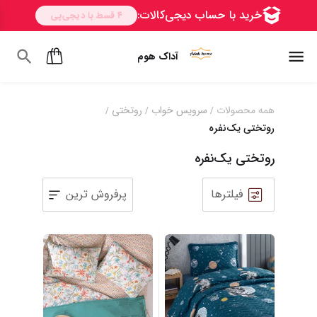
آداک هوم
همه محصولات
سرویس خواب
روتختی
/
/
/
روتختی یک‌نفره
روتختی یک‌نفره
فیلترها
پرفروش ترین