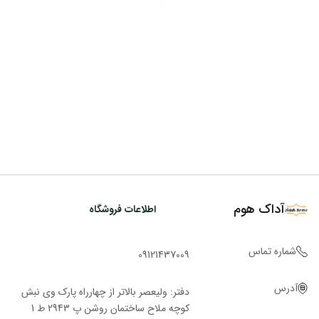
آداک هوم
اطلاعات فروشگاه
شماره تماس
09121437009
آدرس
دفتر: ولیعصر بالاتر از چهارراه پارک وی نبش
کوچه ملاح ساختمان روشن پ 2943 ط 1