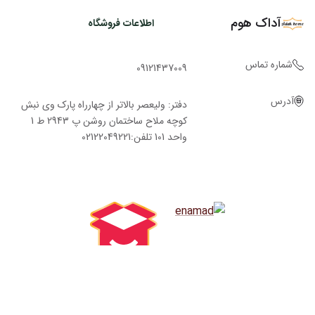
آداک هوم
اطلاعات فروشگاه
شماره تماس
09121437009
آدرس
دفتر: ولیعصر بالاتر از چهارراه پارک وی نبش
کوچه ملاح ساختمان روشن پ 2943 ط 1
واحد 101 تلفن:02122049221