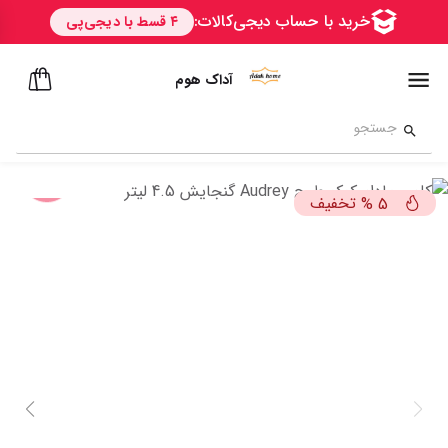
آداک هوم
تخفیف
%
5