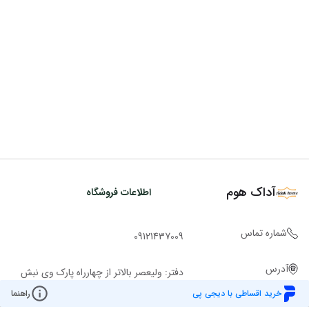
آداک هوم
اطلاعات فروشگاه
شماره تماس
09121437009
آدرس
دفتر: ولیعصر بالاتر از چهارراه پارک وی نبش
کوچه ملاح ساختمان روشن پ 2943 ط 1
خرید اقساطی با دیجی پی
راهنما
واحد 101 تلفن:02122049221