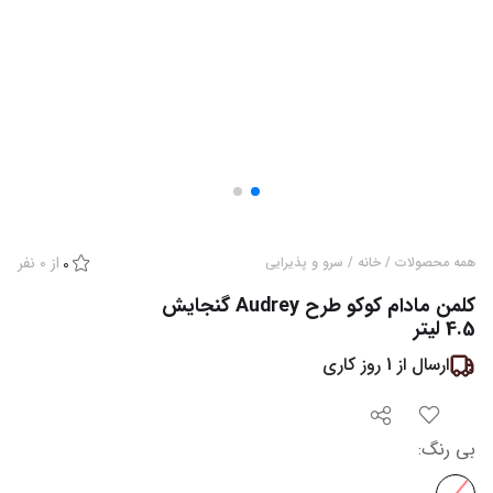
از
0
نفر
همه محصولات
/
خانه
/
سرو و پذیرایی
0
کلمن مادام کوکو طرح Audrey گنجایش
4.5 لیتر
ارسال از
1
روز کاری
بی رنگ
: