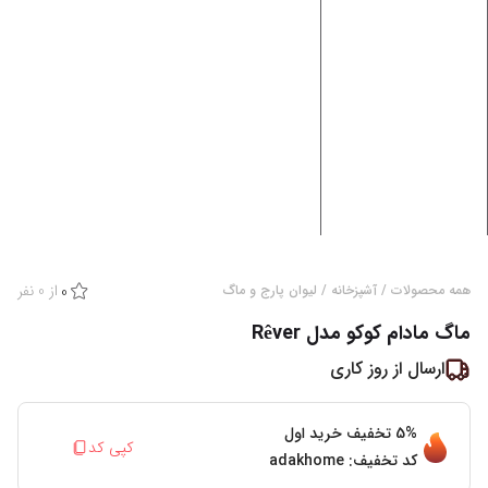
از
0
نفر
همه محصولات
/
آشپزخانه
/
لیوان پارج و ماگ
0
ماگ مادام کوکو مدل Rêver
ارسال از
روز کاری
5%
تخفیف خرید اول
کپی کد
کد تخفیف:
adakhome