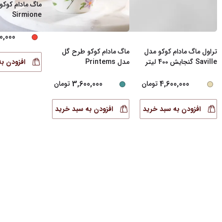
ماگ مادام کوکو
Sirmione
0,000
تراول ماگ مادام کوکو مدل
ماگ مادام کوکو طرح گل
Saville گنجایش 400 لیتر
مدل Printems
افزودن ب
3,600,000
4,600,000
تومان
تومان
افزودن به سبد خرید
افزودن به سبد خرید