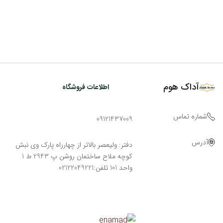
آداک هوم
اطلاعات فروشگاه
شماره تماس
09121437009
آدرس
دفتر: ولیعصر بالاتر از چهارراه پارک وی نبش
کوچه ملاح ساختمان روشن پ 2943 ط 1
واحد 101 تلفن:02122049221