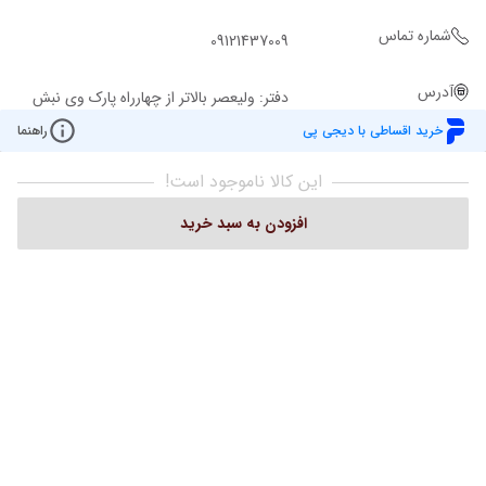
شماره تماس
09121437009
آدرس
دفتر: ولیعصر بالاتر از چهارراه پارک وی نبش
کوچه ملاح ساختمان روشن پ 2943 ط 1
خرید اقساطی با دیجی پی
راهنما
واحد 101 تلفن:02122049221
این کالا ناموجود است!
افزودن به سبد خرید