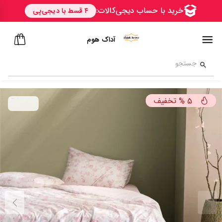
آداک هوم
تخفیف
%
5
امــــــن