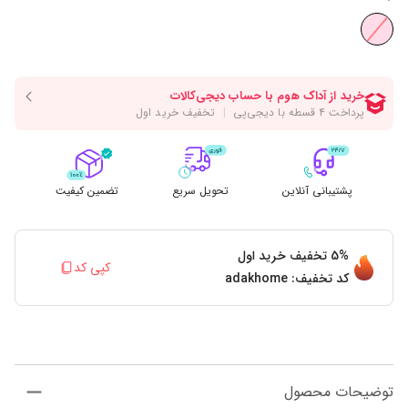
پشتیبانی آنلاین
تحویل سریع
تضمین کیفیت
5%
تخفیف خرید اول
کپی کد
کد تخفیف:
adakhome
توضیحات محصول