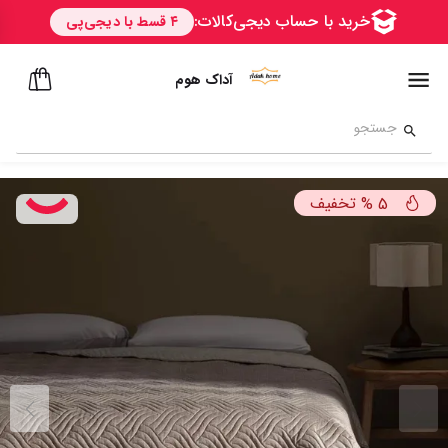
آداک هوم
تخفیف
%
5