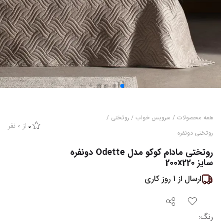
همه محصولات
/
سرویس خواب
/
روتختی
/
از
0
نفر
0
روتختی دونفره
روتختی مادام کوکو مدل Odette دونفره
سایز 200x220
ارسال از
1
روز کاری
رنگ
: