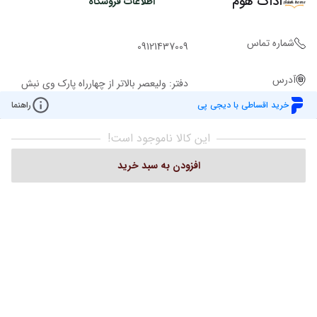
آداک هوم
اطلاعات فروشگاه
شماره تماس
09121437009
آدرس
دفتر: ولیعصر بالاتر از چهارراه پارک وی نبش
کوچه ملاح ساختمان روشن پ 2943 ط 1
خرید اقساطی با دیجی پی
راهنما
واحد 101 تلفن:02122049221
این کالا ناموجود است!
افزودن به سبد خرید