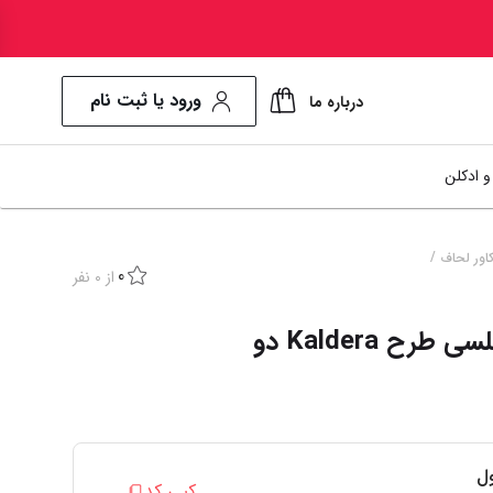
ورود یا ثبت نام
درباره ما
و ادکلن
ش بو کننده هوا
سرویس ملحفه
/
اور لحاف
نمایش همه محصولات
0
از
0
نفر
دی میست
پتو
سرویس روتختی کلسی طرح Kaldera دو
سرویس لحاف و بالش
ایش همه محصولات
روتختی
روتختی ساده
ل
کپی کد