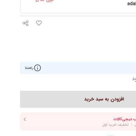
روتختی مدرن
ada
کوکو
رو تختی دخترانه
ش هوم
رو تختی پسرانه
ره
روتختی یک‌نفره
روتختی دونفره
ار
سرویس یک نفره
راهنما
د
افزودن به سبد خرید