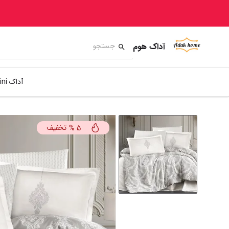
آداک هوم
آداک mini
تخفیف
%
5