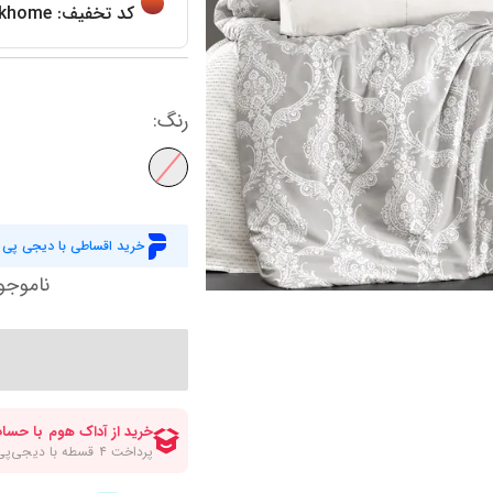
کاورلحاف دو نفره عمده
حوله و ملزومات
لیوان پارج و ماگ
کاور لحاف یاتاش
کد تخفیف:
khome
سرو و پذیرایی
ظروف نگهدارنده
کاور لحاف مادام 
نمایش همه محصولات
آباژور
پیشبند و حوله آشپزخانه
کاور لحاف انگلی
رنگ
:
رومیزی و شال مبل
سرویس غذاخوری
کاور لحاف یک نف
سرویس پخت و پز
کاور لحاف دونفره
نمایش همه محصولات
کاور لحاف زیپ د
نمایش همه محصولات
خرید اقساطی با دیجی پی
ناموجو