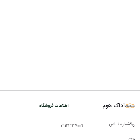
آداک هوم
اطلاعات فروشگاه
شماره تماس
09121437009