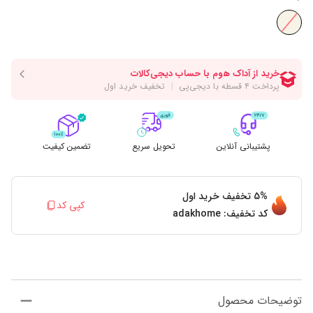
پشتیبانی آنلاین
تحویل سریع
تضمین کیفیت
5%
تخفیف خرید اول
کپی کد
کد تخفیف:
adakhome
توضیحات محصول