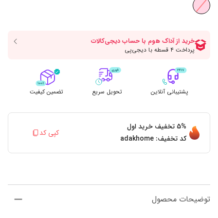
پشتیبانی آنلاین
تحویل سریع
تضمین کیفیت
5%
تخفیف خرید اول
کپی کد
کد تخفیف:
adakhome
توضیحات محصول