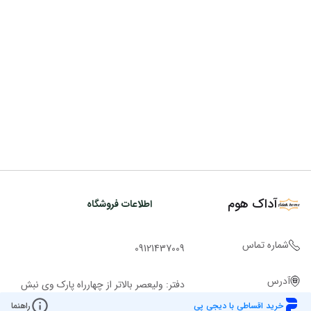
آداک هوم
اطلاعات فروشگاه
شماره تماس
09121437009
آدرس
دفتر: ولیعصر بالاتر از چهارراه پارک وی نبش
کوچه ملاح ساختمان روشن پ 2943 ط 1
خرید اقساطی با دیجی پی
راهنما