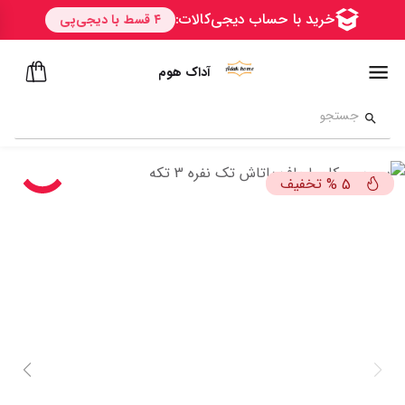
آداک هوم
تخفیف
%
5