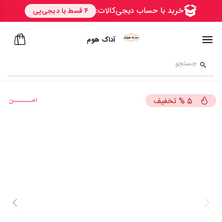
آداک هوم
امــــــن
تخفیف
%
5