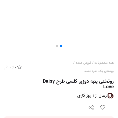
همه محصولات
/
فروش عمده
/
از
0
نفر
0
روتختی یک نفره عمده
روتختی پنبه دوزی کلسی طرح Daisy
Love
ارسال از
1
روز کاری