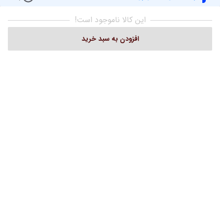
آداک هوم
اطلاعات فروشگاه
این کالا ناموجود است!
شماره تماس
09121437009
افزودن به سبد خرید
آدرس
دفتر: ولیعصر بالاتر از چهارراه پارک وی نبش
کوچه ملاح ساختمان روشن پ 2943 ط 1
واحد 101 تلفن:02122049221