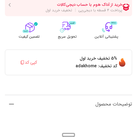
پشتیبانی آنلاین
تحویل سریع
تضمین کیفیت
5%
تخفیف خرید اول
کپی کد
کد تخفیف:
adakhome
توضیحات محصول