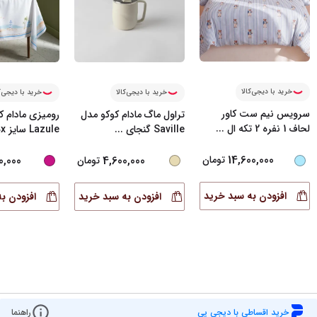
خرید با دیجی‌کالا
خرید با دیجی‌کالا
خرید با دیجی‌ک
سرویس نیم ست کاور
تراول ماگ مادام کوکو مدل
رومیزی مادام ک
لحاف 1 نفره 2 تکه ال
...
Saville گنجای
...
Lazule سایز 150x
14,600,000
0,000
4,600,000
تومان
تومان
افزودن به سبد خرید
افزودن به سبد خرید
افزودن ب
خرید اقساطی با دیجی پی
راهنما