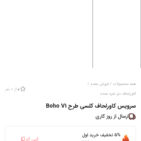
همه محصولات
/
فروش عمده
/
از
0
نفر
0
کاورلحاف دو نفره عمده
سرویس کاورلحاف کلسی طرح Boho V1
ارسال از
روز کاری
5%
تخفیف خرید اول
کپی کد