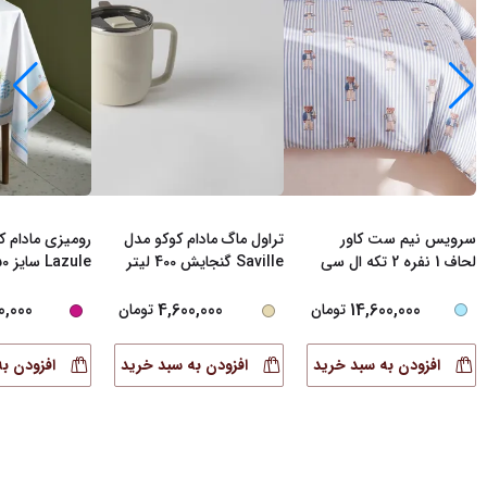
سرویس نیم ست کاور
تراول ماگ مادام کوکو مدل
رومیزی مادام ک
لحاف 1 نفره 2 تکه ال سی
Saville گنجایش 400 لیتر
zule
دابلیو هوم مدل K
...
سانتی‌متر
14,600,000
0,000
4,600,000
تومان
تومان
افزودن به سبد خرید
افزودن به سبد خرید
افزودن ب