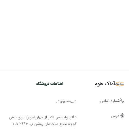
آداک هوم
اطلاعات فروشگاه
شماره تماس
09121437009
آدرس
دفتر: ولیعصر بالاتر از چهارراه پارک وی نبش
کوچه ملاح ساختمان روشن پ 2943 ط 1