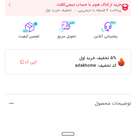
پشتیبانی آنلاین
تحویل سریع
تضمین کیفیت
5%
تخفیف خرید اول
کپی کد
کد تخفیف:
adakhome
توضیحات محصول