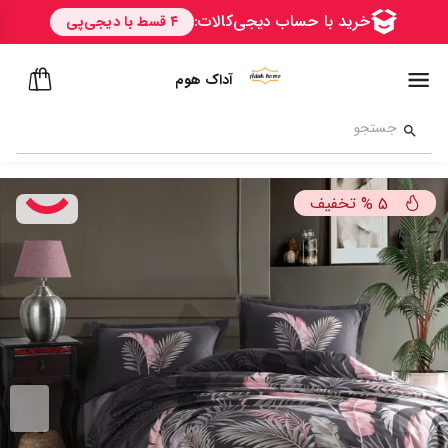
آداک هوم
تخفیف
%
5