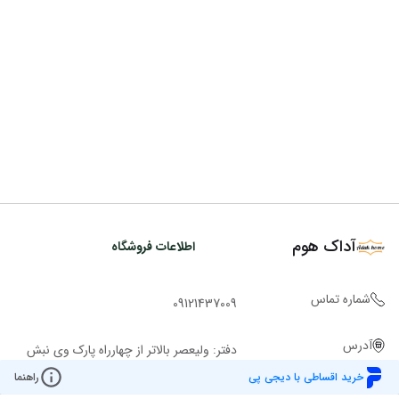
آداک هوم
اطلاعات فروشگاه
شماره تماس
09121437009
آدرس
دفتر: ولیعصر بالاتر از چهارراه پارک وی نبش
کوچه ملاح ساختمان روشن پ 2943 ط 1
خرید اقساطی با دیجی پی
راهنما
واحد 101 تلفن:02122049221