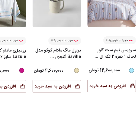
خرید با دیجی‌کالا
خرید با دیجی‌کالا
خرید با دیجی‌ک
سرویس نیم ست کاور
تراول ماگ مادام کوکو مدل
رومیزی مادام ک
لحاف 1 نفره 2 تکه ال
...
Saville گنجای
...
Lazule سایز 150x
14,600,000
0,000
4,600,000
تومان
تومان
افزودن به سبد خرید
افزودن به سبد خرید
افزودن ب