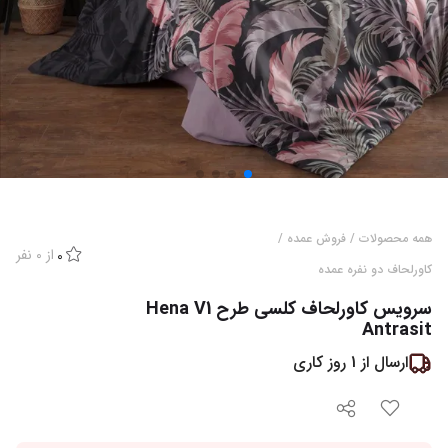
همه محصولات
/
فروش عمده
/
از
0
نفر
0
کاورلحاف دو نفره عمده
سرویس کاورلحاف کلسی طرح Hena V1
Antrasit
ارسال از
1
روز کاری