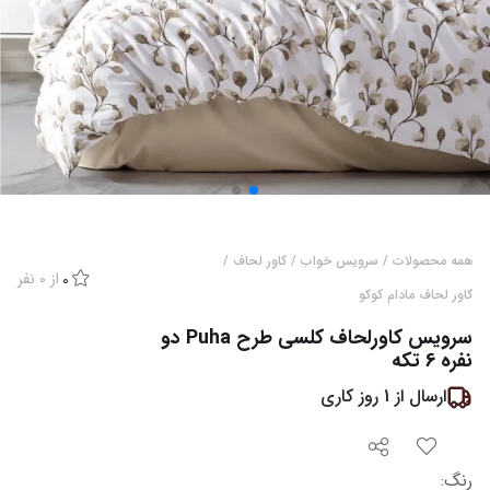
همه محصولات
/
سرویس خواب
/
کاور لحاف
/
از
0
نفر
0
کاور لحاف مادام کوکو
سرویس کاورلحاف کلسی طرح Puha دو
نفره 6 تکه
ارسال از
1
روز کاری
رنگ
: