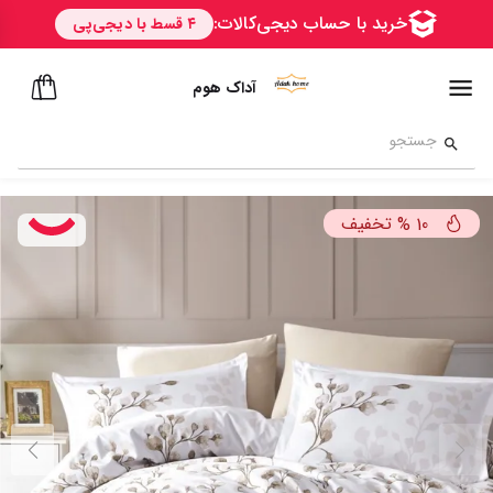
آداک هوم
تخفیف
%
10