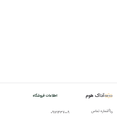
آداک هوم
اطلاعات فروشگاه
شماره تماس
09121437009