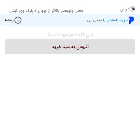
آدرس
دفتر: ولیعصر بالاتر از چهارراه پارک وی نبش
کوچه ملاح ساختمان روشن پ 2943 ط 1
خرید اقساطی با دیجی پی
راهنما
واحد 101 تلفن:02122049221
این کالا ناموجود است!
افزودن به سبد خرید