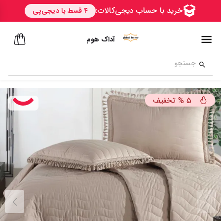
آداک هوم
تخفیف
%
5