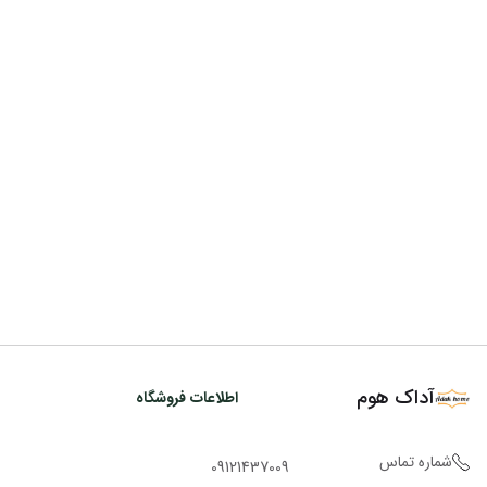
آداک هوم
اطلاعات فروشگاه
شماره تماس
09121437009