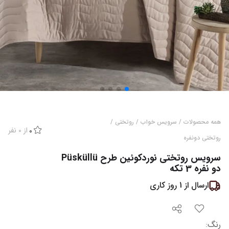
همه محصولات
/
سرویس خواب
/
روتختی
/
از
0
نفر
0
روتختی دونفره
سرویس روتختی نوردکوئین طرح Püsküllü
دو نفره 3 تکه
ارسال از
1
روز کاری
رنگ
: