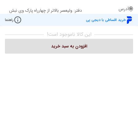
آدرس
دفتر: ولیعصر بالاتر از چهارراه پارک وی نبش
کوچه ملاح ساختمان روشن پ 2943 ط 1
خرید اقساطی با دیجی پی
راهنما
واحد 101 تلفن:02122049221
این کالا ناموجود است!
افزودن به سبد خرید