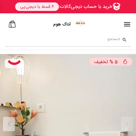
آداک هوم
تخفیف
%
5