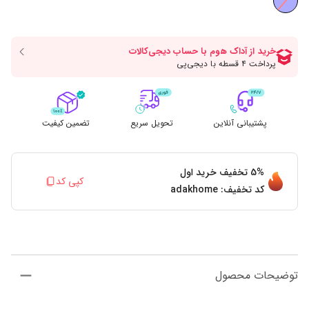
پشتیبانی آنلاین
تحویل سریع
تضمین کیفیت
5%
تخفیف خرید اول
کپی کد
کد تخفیف:
adakhome
توضیحات محصول