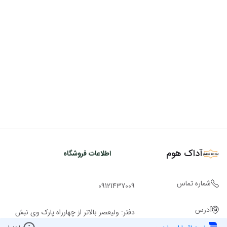
آداک هوم
اطلاعات فروشگاه
شماره تماس
09121437009
آدرس
دفتر: ولیعصر بالاتر از چهارراه پارک وی نبش
کوچه ملاح ساختمان روشن پ 2943 ط 1