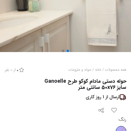
از
0
نفر
همه محصولات
/
خانه
/
حوله و ملزومات
0
حوله دستی مادام کوکو طرح Ganoelle
سایز 50x76 سانتی متر
ارسال از
1
روز کاری
رنگ
: