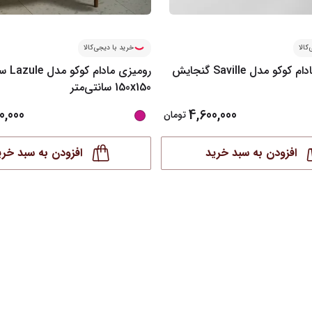
کالا
خرید با دیجی‌کالا
تراول ماگ مادام کوکو مدل Saville گنجایش
رومیزی مادام کو
150x150 سانتی‌متر
0,000
4,600,000
تومان
افزودن به سبد خرید
افزودن به سبد خری