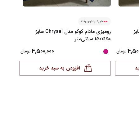
خرید با دیجی‌کالا
خرید ب
کو مدل Lazule سایز
رومیزی مادام کوکو مدل Chrysal سایز
150x150 سانتی‌متر
سانتی‌مت
4,500,000
4,50
تومان
تومان
د
افزودن به سبد خرید