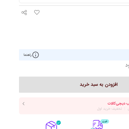
روتختی مدرن
کوکو
رو تختی دخترانه
ش هوم
رو تختی پسرانه
ره
روتختی یک‌نفره
روتختی دونفره
راهنما
ار
سرویس یک نفره
د
افزودن به سبد خرید