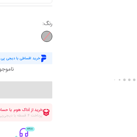
کاورلحاف دو نفره عمده
حوله و ملزومات
لیوان پارج و ماگ
کاور لحاف یاتاش
سرو و پذیرایی
ظروف نگهدارنده
کاور لحاف مادام 
نمایش همه محصولات
رنگ
:
آباژور
پیشبند و حوله آشپزخانه
کاور لحاف انگلی
رومیزی و شال مبل
سرویس غذاخوری
کاور لحاف یک نف
سرویس پخت و پز
کاور لحاف دونفره
نمایش همه محصولات
خرید اقساطی با دیجی پی
کاور لحاف زیپ د
نمایش همه محصولات
ناموجو