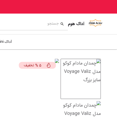
آداک هوم
آداک mini
تخفیف
%
5