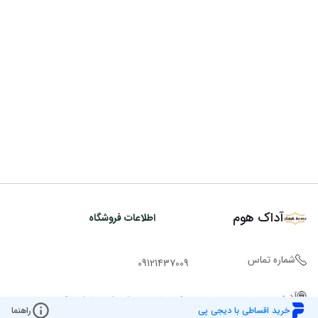
آداک هوم
اطلاعات فروشگاه
شماره تماس
09121437009
آدرس
دفتر: ولیعصر بالاتر از چهارراه پارک وی نبش
خرید اقساطی با دیجی پی
راهنما
کوچه ملاح ساختمان روشن پ 2943 ط 1