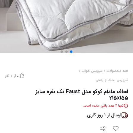
همه محصولات
/
سرویس خواب
/
از
0
نفر
0
سرویس لحاف و بالش
لحاف مادام کوکو مدل Faust تک نفره سایز
215x155
تنها
2
عدد باقی مانده است.
ارسال از
1
روز کاری