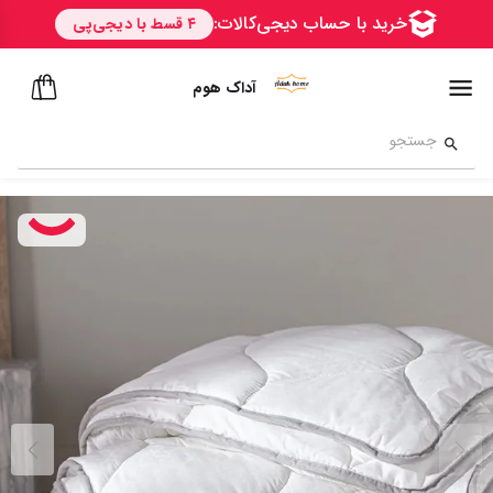
آداک هوم