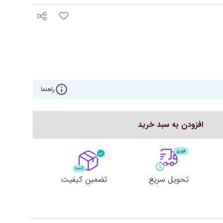
کوکو
رو تختی دخترانه
ش هوم
رو تختی پسرانه
ره
روتختی یک‌نفره
روتختی دونفره
راهنما
ر
سرویس یک نفره
افزودن به سبد خرید
تحویل سریع
تضمین کیفیت