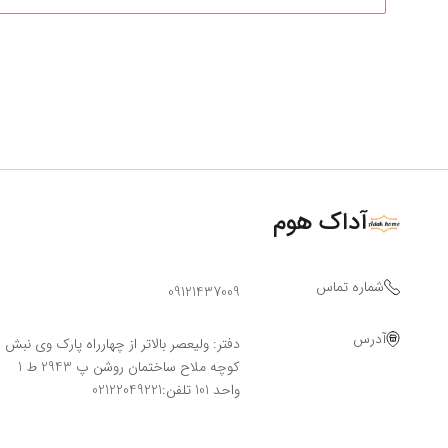
آداک هوم
شماره تماس
09121437009
آدرس
دفتر: ولیعصر بالاتر از چهارراه پارک وی نبش
کوچه ملاح ساختمان روشن پ 2943 ط 1
واحد 101 تلفن:02122049221