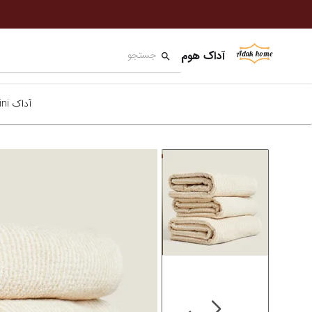
آداک هوم
آداک mini