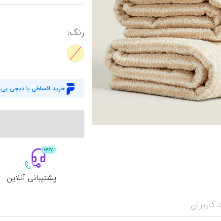
سرو و پذیرایی
ظروف نگهدارنده
کاور لحاف مادام 
نمایش همه محصولات
رنگ
:
آباژور
پیشبند و حوله آشپزخانه
کاور لحاف انگلی
رومیزی و شال مبل
سرویس غذاخوری
کاور لحاف یک نف
سرویس پخت و پز
کاور لحاف دونفره
نمایش همه محصولات
خرید اقساطی با دیجی پی
کاور لحاف زیپ دا
نمایش همه محصولات
پشتیبانی آنلاین
کاربران