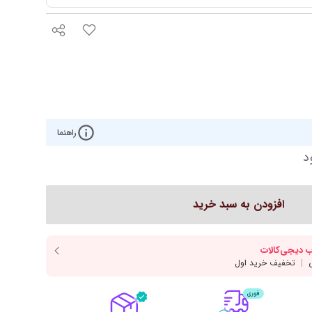
روتختی مدرن
کوکو
رو تختی دخترانه
ش هوم
رو تختی پسرانه
ره
روتختی یک‌نفره
روتختی دونفره
راهنما
ار
سرویس یک نفره
د
افزودن به سبد خرید