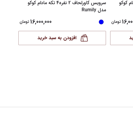
 4 تکه مادام کوکو
سرویس کاورلحاف 2 نفره4 تکه مادام کوکو
مدل Rumily
مدل Ellaine1
16,000,000
16,00
تومان
تومان
د
افزودن به سبد خرید