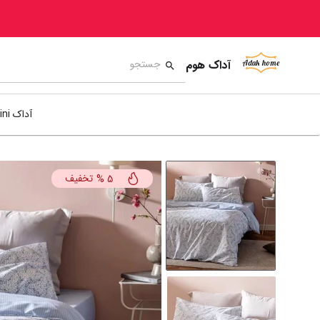
آداک هوم
آداک mini
تخفیف
%
5