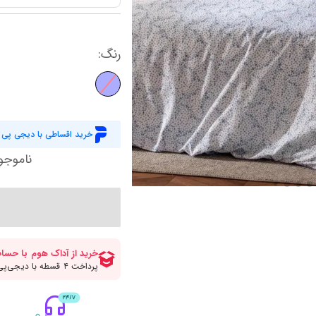
کاورلحاف دو نفره عمده
حوله و ملزومات
لیوان پارج و ماگ
کاور لحاف یاتاش
سرو و پذیرایی
ظروف نگهدارنده
کاور لحاف مادام 
نمایش همه محصولات
رنگ
:
آباژور
پیشبند و حوله آشپزخانه
کاور لحاف انگلی
رومیزی و شال مبل
سرویس غذاخوری
کاور لحاف یک نف
سرویس پخت و پز
کاور لحاف دونفره
نمایش همه محصولات
خرید اقساطی با دیجی پی
کاور لحاف زیپ د
نمایش همه محصولات
ناموجو