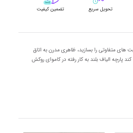
تحویل سریع
تضمین کیفیت
ست روتختی دوبل تنگ الاستیک رانفورس چاپی Iva - آبی لحاف رانفورس که می توانید با طرح های شیک خود کانسپت های متفاوتی را بسازید، ظاهری مدرن به اتاق 
شما می بخشد. روکش لحاف رانفورس برای پوست شما نرم و لطیف است. گرما را با روغن پنبه تنفسی خود متعادل می کند پارچه الیاف بلند به کار رفته در کاموای روکش 