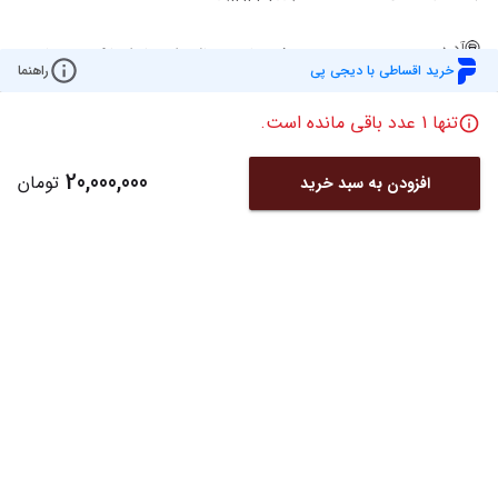
آدرس
دفتر: ولیعصر بالاتر از چهارراه پارک وی نبش
خرید اقساطی با دیجی پی
راهنما
کوچه ملاح ساختمان روشن پ 2943 ط 1
واحد 101 تلفن:02122049221
تنها
1
عدد باقی مانده است.
20,000,000
تومان
افزودن به سبد خرید