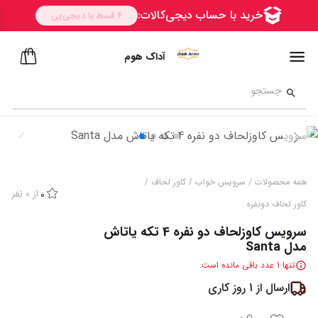
آداک هوم
ســــریع
همه محصولات
/
سرویس خواب
/
کاور لحاف
/
از
0
نفر
0
کاور لحاف دونفره
سرویس کاوزلحاف دو نفره 4 تکه یاتاش
مدل Santa
تنها
1
عدد باقی مانده است.
ارسال از
1
روز کاری