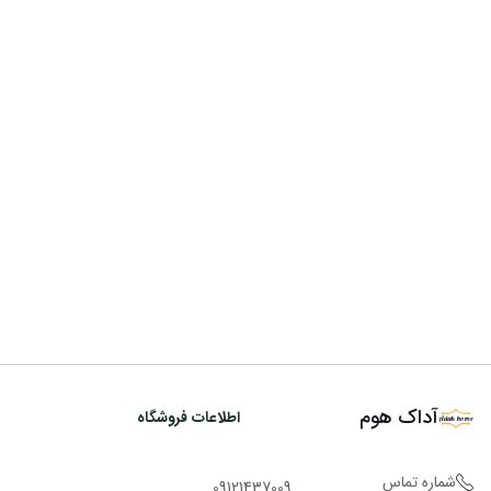
آداک هوم
اطلاعات فروشگاه
شماره تماس
09121437009