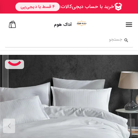
آداک هوم