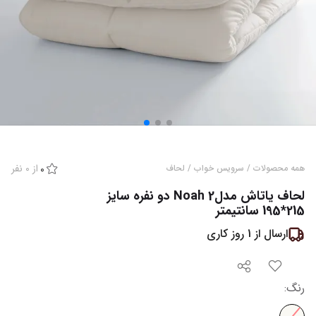
از
0
نفر
همه محصولات
/
سرویس خواب
/
لحاف
0
لحاف یاتاش مدل2 Noah دو نفره سایز
215*195 سانتیمتر
ارسال از
1
روز کاری
رنگ
: