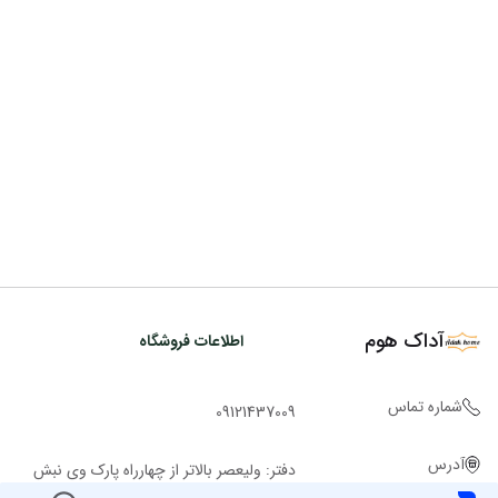
آداک هوم
اطلاعات فروشگاه
شماره تماس
09121437009
آدرس
دفتر: ولیعصر بالاتر از چهارراه پارک وی نبش
کوچه ملاح ساختمان روشن پ 2943 ط 1