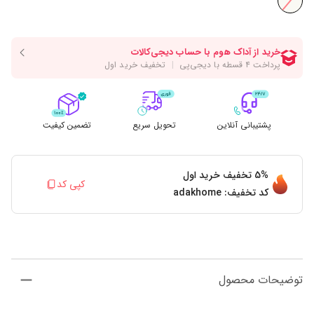
پشتیبانی آنلاین
تحویل سریع
تضمین کیفیت
5%
تخفیف خرید اول
کپی کد
کد تخفیف:
adakhome
توضیحات محصول