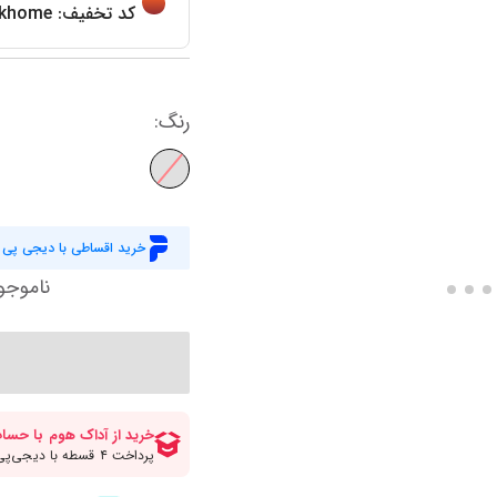
کاورلحاف دو نفره عمده
حوله و ملزومات
لیوان پارج و ماگ
کاور لحاف یاتاش
کد تخفیف:
khome
سرو و پذیرایی
ظروف نگهدارنده
کاور لحاف مادام 
نمایش همه محصولات
آباژور
پیشبند و حوله آشپزخانه
کاور لحاف انگلی
رنگ
:
رومیزی و شال مبل
سرویس غذاخوری
کاور لحاف یک نف
سرویس پخت و پز
کاور لحاف دونفره
نمایش همه محصولات
کاور لحاف زیپ د
نمایش همه محصولات
خرید اقساطی با دیجی پی
ناموجو