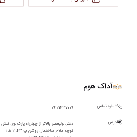
آداک هوم
شماره تماس
09121437009
آدرس
دفتر: ولیعصر بالاتر از چهارراه پارک وی نبش
کوچه ملاح ساختمان روشن پ 2943 ط 1