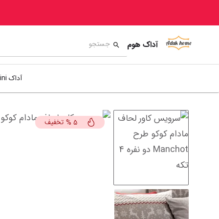
آداک هوم
آداک mini
تخفیف
%
5