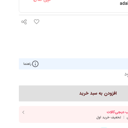
روتختی مدرن
ada
کوکو
رو تختی دخترانه
ش هوم
رو تختی پسرانه
ره
روتختی یک‌نفره
روتختی دونفره
ار
سرویس یک نفره
راهنما
د
افزودن به سبد خرید