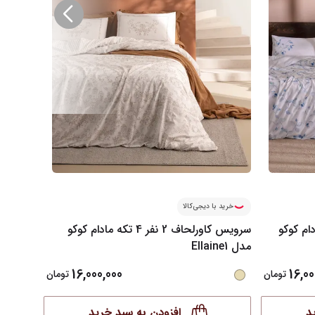
خرید با دیجی‌کالا
خرید ب
فره 4 تکه مادام کوکو
سرویس کاورلحاف 2 نفر 4 تکه مادام کوکو
مدل Ellaine1
مدل Ellaine
16,000,000
16,00
تومان
تومان
د
افزودن به سبد خرید