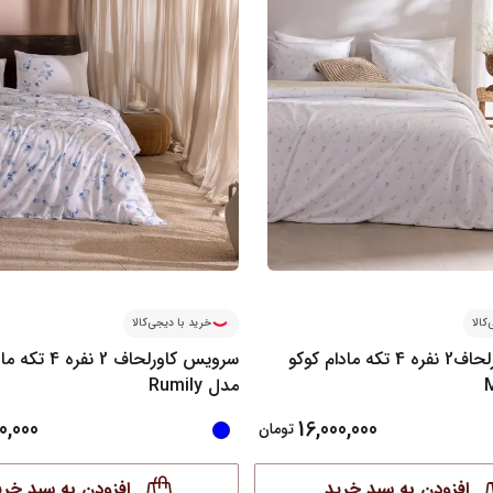
کالا
خرید با دیجی‌کالا
سرویس کاورلحاف2 نفره 4 تکه مادام کوکو
سرویس کاورلحاف 2 ن
مدل Rumily
0,000
16,000,000
تومان
افزودن به سبد خرید
افزودن به سبد خری