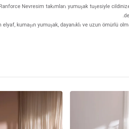
 Ranforce Nevresim takımları yumuşak tuşesiyle cildinize
n elyaf, kumaşın yumuşak, dayanıklı ve uzun ömürlü olması