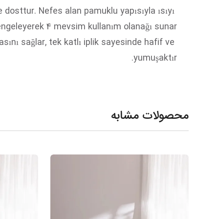
 dosttur. Nefes alan pamuklu yapısıyla ısıyı 
nı sağlar, tek katlı iplik sayesinde hafif ve 
yumuşaktır.
محصولات مشابه