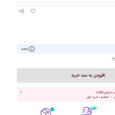
روتختی مدرن
کوکو
رو تختی دخترانه
ش هوم
رو تختی پسرانه
ره
روتختی یک‌نفره
روتختی دونفره
راهنما
ار
سرویس یک نفره
د
افزودن به سبد خرید