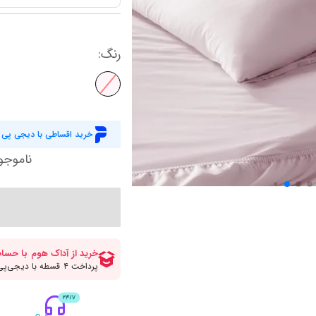
کاورلحاف دو نفره عمده
حوله و ملزومات
لیوان پارج و ماگ
کاور لحاف یاتاش
سرو و پذیرایی
ظروف نگهدارنده
کاور لحاف مادام 
نمایش همه محصولات
رنگ
:
آباژور
پیشبند و حوله آشپزخانه
کاور لحاف انگلی
رومیزی و شال مبل
سرویس غذاخوری
کاور لحاف یک نف
سرویس پخت و پز
کاور لحاف دونفره
نمایش همه محصولات
خرید اقساطی با دیجی پی
کاور لحاف زیپ د
نمایش همه محصولات
ناموجو