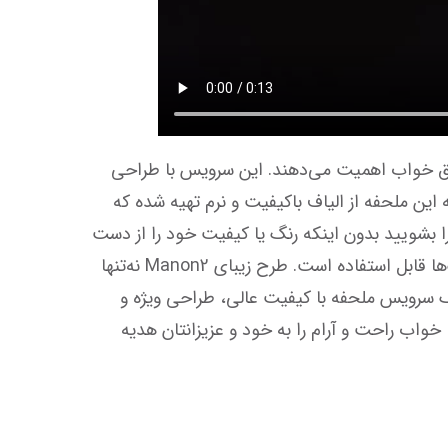
سرویس ملحفه مادام کوکو مدل Manon2 دو نفره 3 تکه، انتخابی ایده‌آل برای کسانی است که به کیفیت و زیبایی اتاق خواب اهمیت می‌دهند. این سرویس با طراحی 
مدرن و رنگ‌های جذاب، جلوه‌ای خاص به تخت‌خواب شما می‌بخشد و محیطی آرامش‌بخش خلق می‌کند. جنس پارچه این ملحفه از الیاف باکیفیت و نرم تهیه شده که 
سبب احساس لطافت و راحتی در هنگام خواب می‌شود و دوام بالایی دارد، بنابراین با خیال راحت می‌توانید بارها آن را بشویید بدون اینکه رنگ یا کیفیت خود را از دست 
بدهد. این سرویس شامل یک ملحفه کش‌دار دو نفره و دو عدد روبالشی هماهنگ است که به راحتی بر روی انواع تشک‌ها قابل استفاده است. طرح زیبای Manon2 نه‌تنها 
هماهنگ با دکوراسیون‌های مختلف اتاق خواب است، بلکه حس لوکس و دلپذیری را نیز منتقل می‌کند. اگر به دنبال یک سرویس ملحفه با کیفیت عالی، طراحی ویژه و 
قیمت مناسب هستید، سرویس ملحفه مادام کوکو مدل Manon2 بهترین گزینه برای شماست. با انتخاب این محصول، خواب راحت و آرام را به خود و عزیزانتان هدیه 