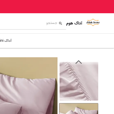
آداک هوم
آداک mini