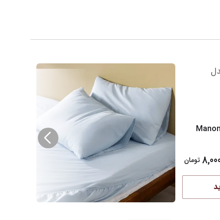
لحفه مادام کوکو مدل Manon3
8,00
تومان
د