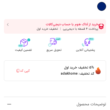
پشتیبانی آنلاین
تحویل سریع
تضمین کیفیت
5%
تخفیف خرید اول
کپی کد
کد تخفیف:
adakhome
توضیحات محصول