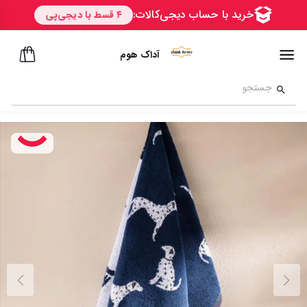
آداک هوم