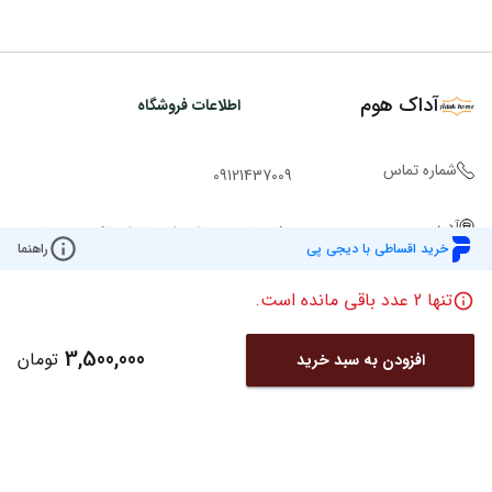
آداک هوم
اطلاعات فروشگاه
شماره تماس
09121437009
آدرس
دفتر: ولیعصر بالاتر از چهارراه پارک وی نبش
خرید اقساطی با دیجی پی
راهنما
کوچه ملاح ساختمان روشن پ 2943 ط 1
واحد 101 تلفن:02122049221
تنها
2
عدد باقی مانده است.
3,500,000
تومان
افزودن به سبد خرید