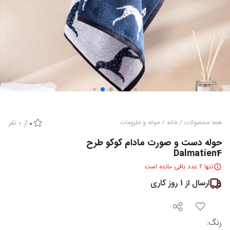
از
0
نفر
همه محصولات
/
خانه
/
حوله و ملزومات
0
حوله دست و صورت مادام کوکو طرح
Dalmatien4
تنها
2
عدد باقی مانده است.
ارسال از
1
روز کاری
رنگ
: