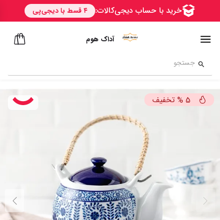
آداک هوم
تخفیف
%
5