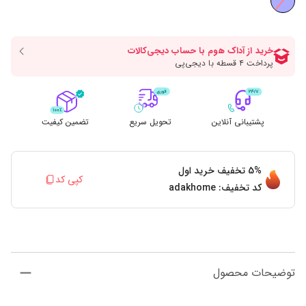
پشتیبانی آنلاین
تحویل سریع
تضمین کیفیت
5%
تخفیف خرید اول
کپی کد
کد تخفیف:
adakhome
توضیحات محصول