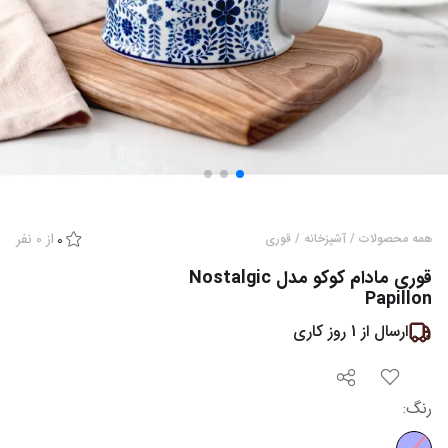
از
0
نفر
همه محصولات
/
آشپزخانه
/
قوری
0
قوری مادام کوکو مدل Nostalgic
Papillon
ارسال از
1
روز کاری
رنگ
: