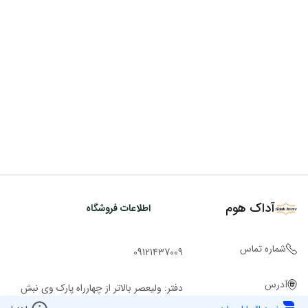
آداک هوم
اطلاعات فروشگاه
شماره تماس
09121437009
آدرس
دفتر: ولیعصر بالاتر از چهارراه پارک وی نبش
کوچه ملاح ساختمان روشن پ 2943 ط 1