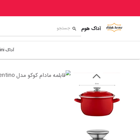
آداک هوم
آداک mini