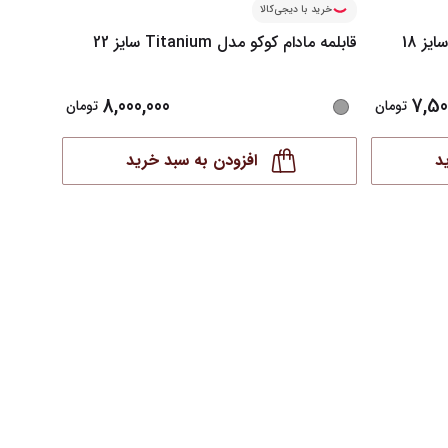
خرید با دیجی‌کالا
خرید ب
قابلمه مادام کوکو مدل Titanium سایز 22
Emayeسایز26
8,000,000
7,50
تومان
تومان
د
افزودن به سبد خرید