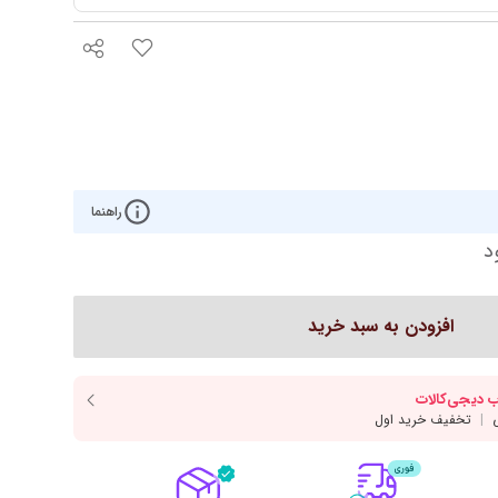
روتختی مدرن
کوکو
رو تختی دخترانه
ش هوم
رو تختی پسرانه
ره
روتختی یک‌نفره
روتختی دونفره
راهنما
ار
سرویس یک نفره
د
افزودن به سبد خرید