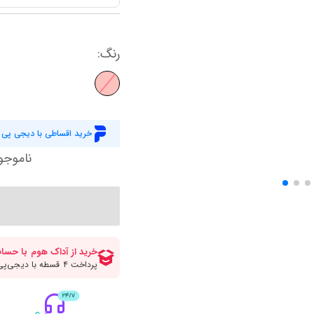
کاورلحاف دو نفره عمده
حوله و ملزومات
لیوان پارج و ماگ
کاور لحاف یاتاش
سرو و پذیرایی
ظروف نگهدارنده
کاور لحاف مادام 
نمایش همه محصولات
رنگ
:
آباژور
پیشبند و حوله آشپزخانه
کاور لحاف انگلی
رومیزی و شال مبل
سرویس غذاخوری
کاور لحاف یک نف
سرویس پخت و پز
کاور لحاف دونفره
نمایش همه محصولات
خرید اقساطی با دیجی پی
کاور لحاف زیپ د
نمایش همه محصولات
ناموجو