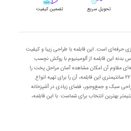
تحویل سریع
تضمین کیفیت
قابلمه مادام کوکو مدل Salentino سایز 22 سانتیمتر، انتخابی هوشمندانه برای آشپزخانه‌های مدرن و دوست‌داران آشپزی حرفه‌ای است. این قابلمه با طراحی زیبا و کیفیت 
ساخت بی‌نظیر، نه تنها ظاهر آشپزخانه شما را زیباتر می‌کند، بلکه پخت و پز را به تجربه‌ای لذت‌بخش تبدیل می‌کند. جنس بدنه این قابلمه از آلومینیوم با روکش نچسب 
باکیفیت است که حرارت را به طور یکنواخت پخش کرده و مانع سوختن یا چسبیدن غذا می‌شود. همچنین، درب شیشه‌ای مقاوم آن امکان مشاهده آسان مراحل پخت را 
فراهم می‌کند. دسته‌های ارگونومیک و ضد حرارت Salentino، حمل و جابجایی قابلمه را ایمن و راحت ساخته‌اند. سایز 22 سانتیمتری این قابلمه، آن را برای تهیه انواع 
خورش، پلو و سوپ ایده‌آل می‌کند و مناسب خانواده‌های ایرانی است. همچنین به راحتی قابل شست‌وشو بوده و با طراحی سبک و جمع‌وجور، فضای زیادی در آشپزخانه 
اشغال نمی‌کند. اگر به دنبال قابلمه‌ای با دوام، کاربردی و شیک هستید، قابلمه مادام کوکو مدل Salentino سایز 22 سانتیمتر بهترین انتخاب برای شماست. با این قابلمه، 