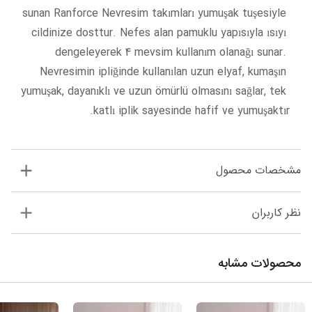
sunan Ranforce Nevresim takımları yumuşak tuşesiyle 
cildinize dosttur. Nefes alan pamuklu yapısıyla ısıyı 
dengeleyerek 4 mevsim kullanım olanağı sunar. 
Nevresimin ipliğinde kullanılan uzun elyaf, kumaşın 
yumuşak, dayanıklı ve uzun ömürlü olmasını sağlar, tek 
katlı iplik sayesinde hafif ve yumuşaktır.
مشخصات محصول
نظر کاربران
محصولات مشابه