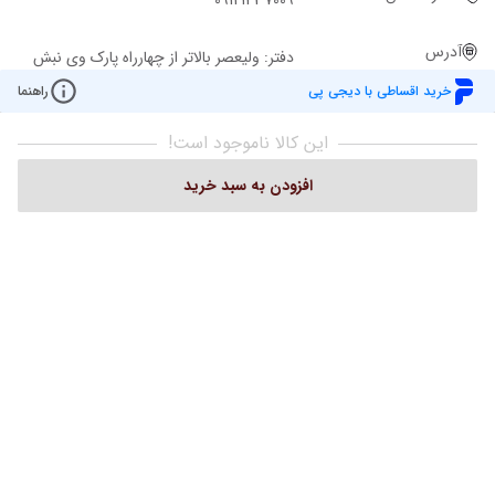
09121437009
آدرس
دفتر: ولیعصر بالاتر از چهارراه پارک وی نبش
کوچه ملاح ساختمان روشن پ 2943 ط 1
خرید اقساطی با دیجی پی
راهنما
واحد 101 تلفن:02122049221
این کالا ناموجود است!
افزودن به سبد خرید