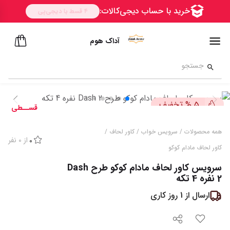
آداک هوم
تخفیف
%
5
قســطی
همه محصولات
/
سرویس خواب
/
کاور لحاف
/
از
0
نفر
0
کاور لحاف مادام کوکو
سرویس کاور لحاف مادام کوکو طرح Dash
2 نفره 4 تکه
ارسال از
1
روز کاری