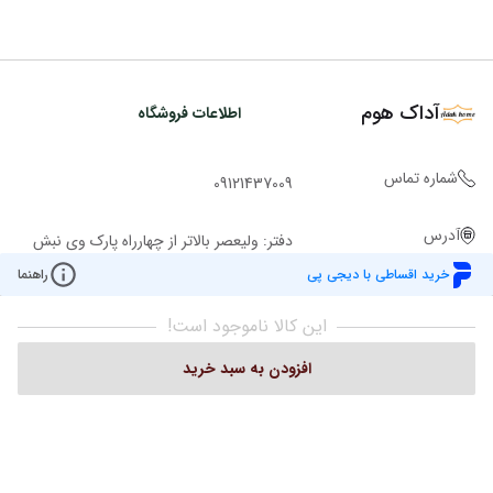
آداک هوم
اطلاعات فروشگاه
شماره تماس
09121437009
آدرس
دفتر: ولیعصر بالاتر از چهارراه پارک وی نبش
کوچه ملاح ساختمان روشن پ 2943 ط 1
خرید اقساطی با دیجی پی
راهنما
واحد 101 تلفن:02122049221
این کالا ناموجود است!
افزودن به سبد خرید